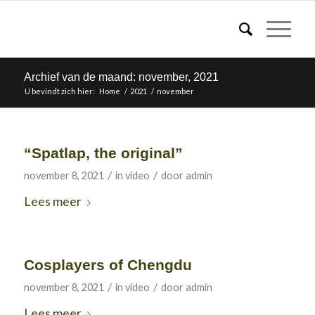
Archief van de maand: november, 2021
U bevindt zich hier:
Home
/
2021
/
november
“Spatlap, the original”
/
/
november 8, 2021
in
video
door
admin
Lees meer
Cosplayers of Chengdu
/
/
november 8, 2021
in
video
door
admin
Lees meer